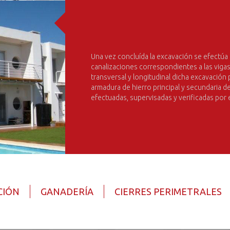
Una vez concluída la excavación se efectúa 
canalizaciones correspondientes a las viga
transversal y longitudinal dicha excavación p
armadura de hierro principal y secundaria d
efectuadas, supervisadas y verificadas po
CIÓN
GANADERÍA
CIERRES PERIMETRALES