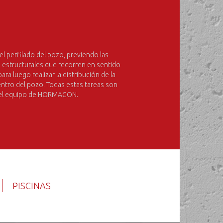
el perfilado del pozo, previendo las
s estructurales que recorren en sentido
ara luego realizar la distribución de la
entro del pozo. Todas estas tareas son
r el equipo de HORMAGON.
PISCINAS